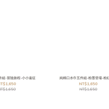
件組-冒險旅程-小小遠征
純棉口水巾五件組-粉墨登場-粉
T$1,650
NT$1,650
T$1,650
NT$1,650