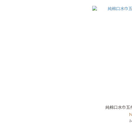
純棉口水巾五
N
N