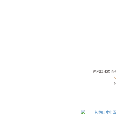
純棉口水巾五
N
N