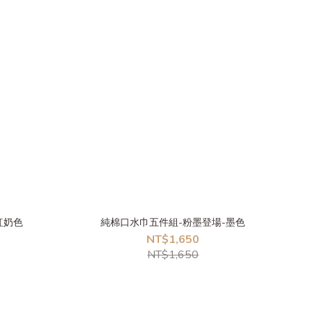
紅奶色
純棉口水巾五件組-粉墨登場-墨色
NT$1,650
NT$1,650