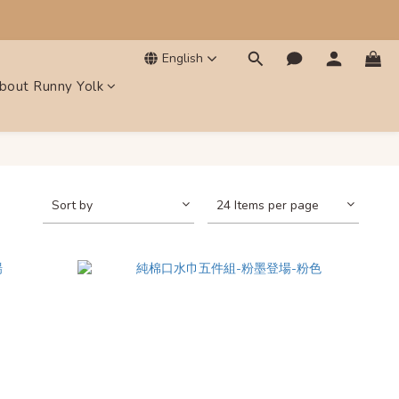
English
bout Runny Yolk
Sort by
24 Items per page