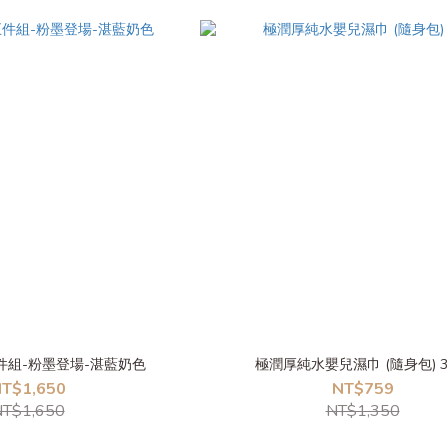
件組-粉墨登場-湛藍奶色
極潤厚純水嬰兒濕巾 (隨身包) 3
T$1,650
NT$759
T$1,650
NT$1,350