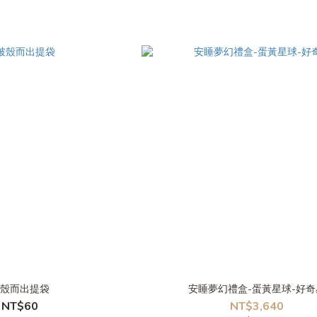
殼而出提袋
安睡夢幻禮盒-蛋黃星球-好奇
NT$60
NT$3,640