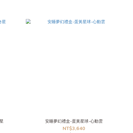
星
安睡夢幻禮盒-蛋黃星球-心動雲
NT$3,640