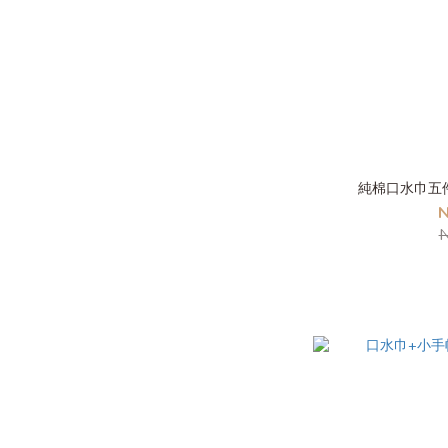
純棉口水巾五
N
N