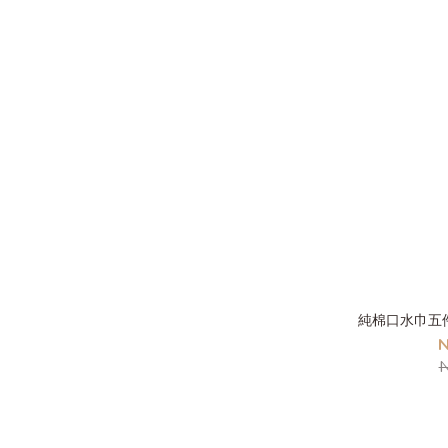
純棉口水巾五
N
N