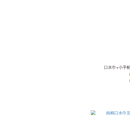
口水巾+小手帕