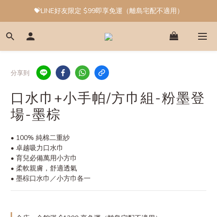
💝LINE好友限定 $99即享免運（離島宅配不適用）
分享到
口水巾+小手帕/方巾組-粉墨登
場-墨棕
• 100% 純棉二重紗
• 卓越吸力口水巾
• 育兒必備萬用小方巾
• 柔軟親膚，舒適透氣
• 墨棕口水巾／小方巾各一