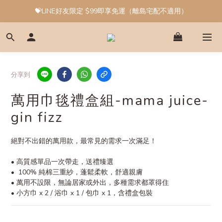
💝LINE好友限定 $99即享免運（離島宅配不適用）
分享到
萬用巾毯禮盒組-mama juice-
gin fizz
絕對不出錯的萬用款，最常見的需求一次滿足！
• 高質感單品一次帶走，送禮臻選
•  100% 純棉三重紗，蓬鬆柔軟，舒適親膚
• 萬用不設限，無論居家或外出，多種需求都罩得住
• 小方巾 x 2 / 浴巾 x 1 / 包巾 x 1，含禮盒包裝