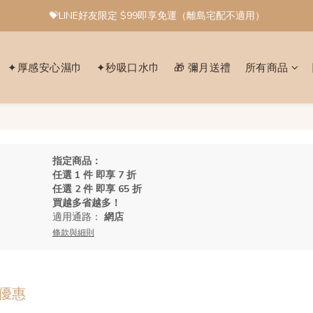
💝LINE好友限定 $99即享免運（離島宅配不適用）
✦厚感安心濕巾
✦秒吸口水巾
🎁 彌月送禮
所有商品
指定商品：
任選 1 件 即享 7 折
任選 2 件 即享 65 折
買越多省越多！
適用通路：
網店
條款與細則
家優惠