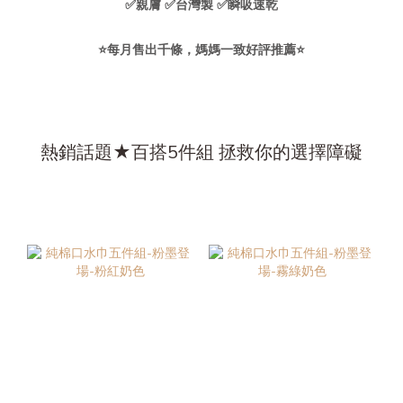
✅親膚 ✅台灣製 ✅瞬吸速乾
⭐每月售出千條，媽媽一致好評推薦⭐
熱銷話題★百搭5件組 拯救你的選擇障礙