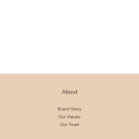
About
Brand Story
Our Values
Our Team