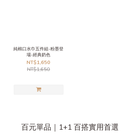
純棉口水巾五件組-粉墨登
場-經典奶色
NT$1,650
NT$1,650
百元單品｜1+1 百搭實用首選