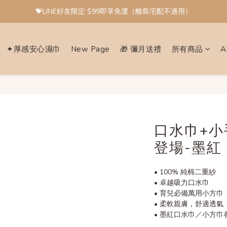
💝LINE好友限定 $99即享免運（離島宅配不適用）
✦厚感安心濕巾
New Page
🎁 彌月送禮
所有商品
A
口水巾+小
登場-墨紅
• 100% 純棉二重紗
• 卓越吸力口水巾
• 育兒必備萬用小方巾
• 柔軟親膚，舒適透氣
• 墨紅口水巾／小方巾